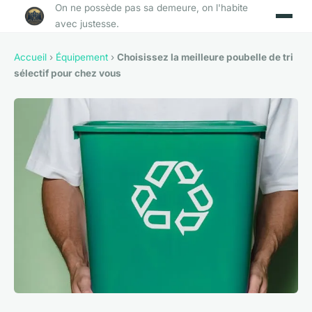
On ne possède pas sa demeure, on l'habite
avec justesse.
Accueil
›
Équipement
›
Choisissez la meilleure poubelle de tri
sélectif pour chez vous