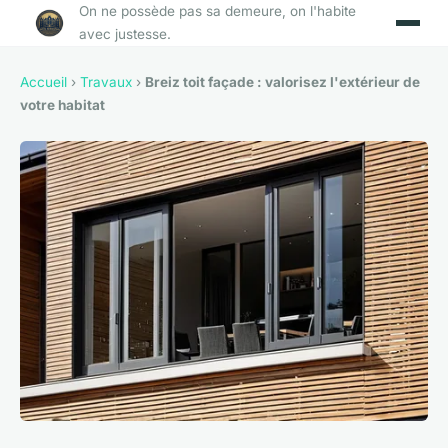
On ne possède pas sa demeure, on l'habite
avec justesse.
Accueil
›
Travaux
›
Breiz toit façade : valorisez l'extérieur de
votre habitat