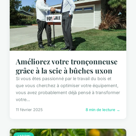
Améliorez votre tronçonneuse
grâce à la scie à bûches uxon
Si vous êtes passionné par le travail du bois et
que vous cherchez à optimiser votre équipement,
vous avez probablement déjà pensé à transformer
votre...
11 février 2025
8 min de lecture →