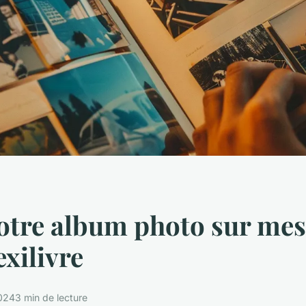
otre album photo sur me
exilivre
024
3 min de lecture