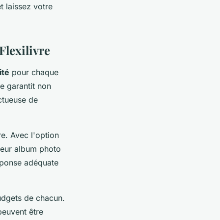
t laissez votre
Flexilivre
ité
pour chaque
e garantit non
ctueuse de
re. Avec l'option
 leur album photo
réponse adéquate
budgets de chacun.
peuvent être