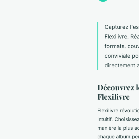
Capturez l'es
Flexilivre. R
formats, cou
conviviale po
directement 
Découvrez l
Flexilivre
Flexilivre révolut
intuitif. Choisiss
manière la plus a
chaque album peut 