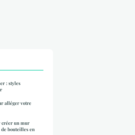
r : styles
r
r alléger votre
r créer un mur
r de bouteilles en