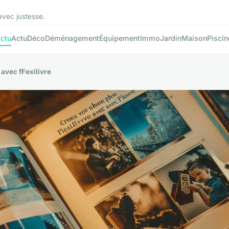
avec justesse.
ctu
Actu
Déco
Déménagement
Équipement
Immo
Jardin
Maison
Piscin
avec fFexilivre